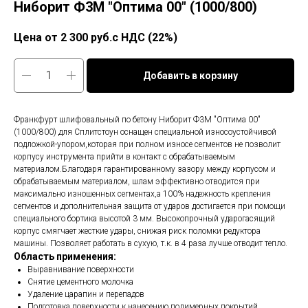
Ниборит Ф3М "Оптима 00" (1000/800)
2 300
руб.с НДС (22%)
Добавить в корзину
Франкфурт шлифовальный по бетону Ниборит Ф3М "Оптима 00"
(1000/800) для Сплитстоун оснащен специальной износоустойчивой
подложкой-упором,которая при полном износе сегментов не позволит
корпусу инструмента прийти в контакт с обрабатываемым
материалом.Благодаря гарантированному зазору между корпусом и
обрабатываемым материалом, шлам эффективно отводится при
максимально изношенных сегментах,а 100% надежность крепления
сегментов и дополнительная защита от ударов достигается при помощи
специального бортика высотой 3 мм. Высокопрочный ударогасящий
корпус смягчает жесткие удары, снижая риск поломки редуктора
машины. Позволяет работать в сухую, т.к. в 4 раза лучше отводит тепло.
Область применения:
Выравнивание поверхности
Снятие цементного молочка
Удаление царапин и перепадов
Подготовка поверхности к нанесению полимерных покрытий,