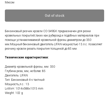
Мисом
Out of stock
Бензиновый резчик кровли СО-349БК предназначен для резки
кровельных покрытий,таких как рубероид и подобных материалов при
помощи устанавливаемой кровельной фрезы диаметром до 350
мм.Мощный бензиновый двигатель LIFAN мощностью 13 л.с. позволяет
резчику кровли резать покрытия толщиной до 85 мм.
Технические характеристики:
Диаметр кровельной фрезы, мм: 350
Глубина реза, мм, не более: 85
Двигатель: LIFAN
Тип: Бензиновый 4-х тактный
Мощность,л.с.: 13
LxWxH: 1014x588x1015 mm
Weight: 102 g