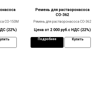
ронасоса
Ремень для растворонасоса
СО-362
оса СО-150М
Ремень для растворонасоса СО-362
НДС (22%)
2 000
руб.с НДС (22%)
Подробнее
упить
Купить