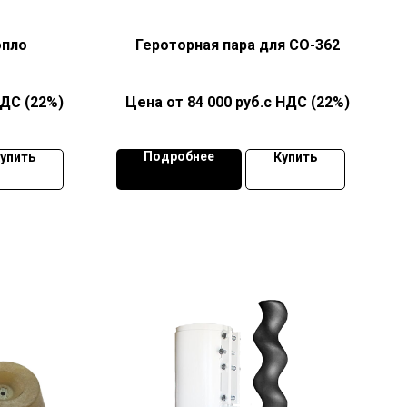
опло
Героторная пара для СО-362
НДС (22%)
84 000
руб.с НДС (22%)
Подробнее
упить
Купить