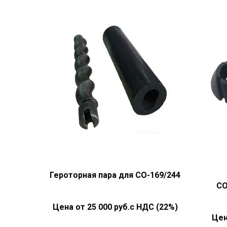
Героторная пара для СО-169/244
СО
25 000
руб.с НДС (22%)