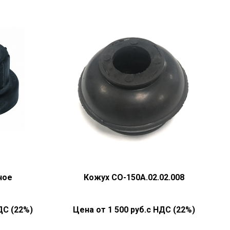
ное
Кожух СО-150А.02.02.008
ДС (22%)
1 500
руб.с НДС (22%)