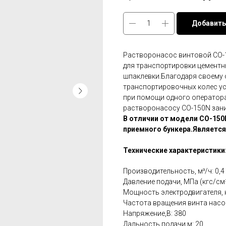
Добавить
Растворонасос винтовой СО-1
для транспортировки цементн
шпаклевки.Благодаря своему 
транспортировочных колес ус
при помощи одного оператора
растворонасосу СО-150N зани
В отличии от модели СО-15
приемного бункера.Является
Технические характеристики
Производительность, м³/ч: 0,4
Давление подачи, МПа (кгс/см²)
Мощность электродвигателя, к
Частота вращения винта насос
Напряжение,В: 380
Дальность подачи,м: 20