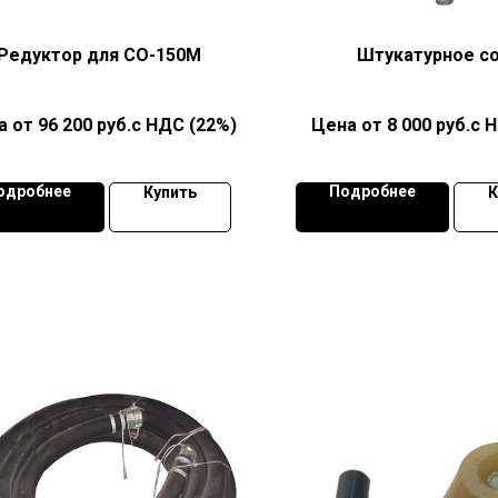
Редуктор для СО-150М
Штукатурное с
96 200
руб.с НДС (22%)
8 000
руб.с 
одробнее
Подробнее
Купить
К