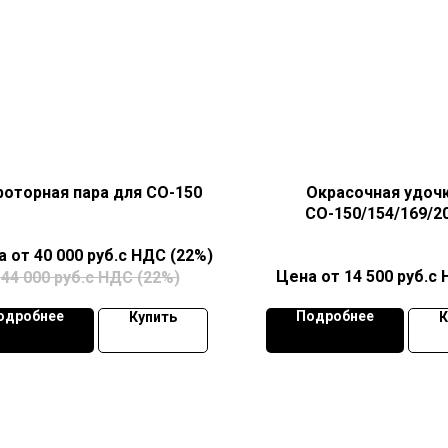
роторная пара для СО-150
Окрасочная удочк
СО-150/154/169/2
40 000
руб.с НДС (22%)
14 500
руб.с 
44 000
руб.с НДС (22%)
одробнее
Подробнее
Купить
К