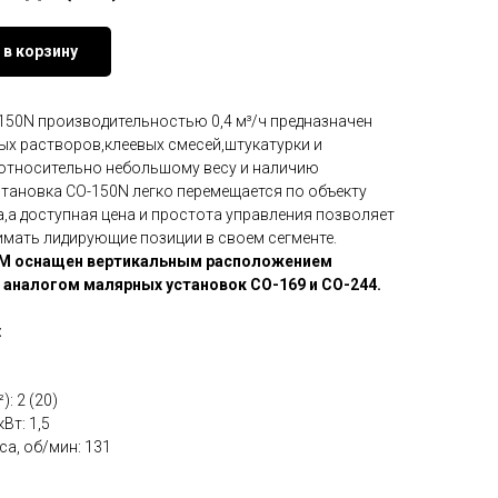
 в корзину
50N производительностью 0,4 м³/ч предназначен
ых растворов,клеевых смесей,штукатурки и
относительно небольшому весу и наличию
тановка СО-150N легко перемещается по объекту
,а доступная цена и простота управления позволяет
мать лидирующие позиции в своем сегменте.
0М оснащен вертикальным расположением
 аналогом малярных установок СО-169 и СО-244.
:
: 2 (20)
Вт: 1,5
а, об/мин: 131