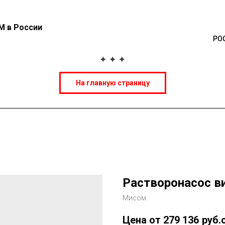
М в России
РО
На главную страницу
Растворонасос в
Мисом
279 136
руб.