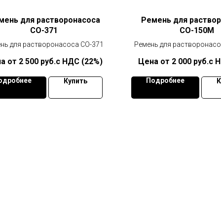
мень для растворонасоса
Ремень для раство
СО-371
СО-150М
нь для растворонасоса СО-371
Ремень для растворонас
2 500
руб.с НДС (22%)
2 000
руб.с 
одробнее
Подробнее
Купить
К