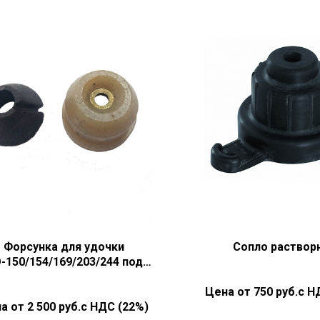
Форсунка для удочки
Сопло раствор
-150/154/169/203/244 под
шпатлевку
750
руб.с Н
2 500
руб.с НДС (22%)