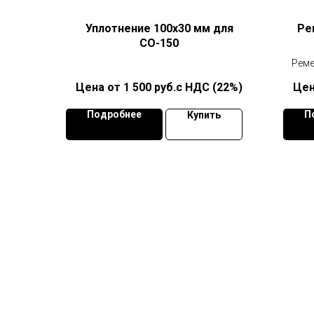
Уплотнение 100х30 мм для
Ре
СО-150
Реме
1 500
руб.с НДС (22%)
Подробнее
П
Купить