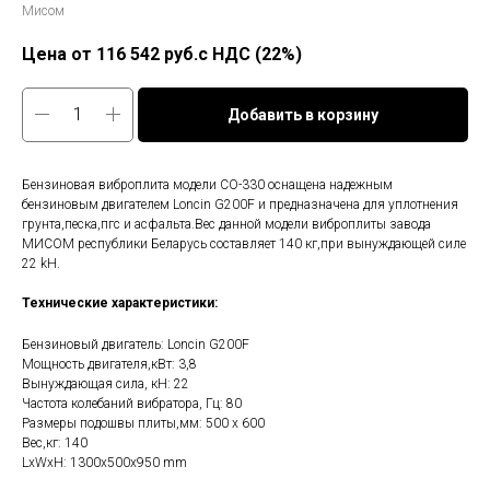
Мисом
116 542
руб.с НДС (22%)
Добавить в корзину
Бензиновая виброплита модели СО-330 оснащена надежным
бензиновым двигателем Loncin G200F и предназначена для уплотнения
грунта,песка,пгс и асфальта.Вес данной модели виброплиты завода
МИСОМ республики Беларусь составляет 140 кг,при вынуждающей силе
22 kH.
Технические характеристики:
Бензиновый двигатель: Loncin G200F
Мощность двигателя,кВт: 3,8
Вынуждающая сила, кН: 22
Частота колебаний вибратора, Гц: 80
Размеры подошвы плиты,мм: 500 x 600
Вес,кг: 140
LxWxH: 1300x500x950 mm