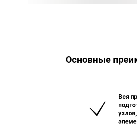
Основные преим
Вся п
подго
узлов
элеме