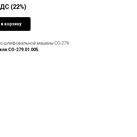
НДС (22%)
 в корзину
чно-шлифовальной машины СО-279.
еля:СО-279.01.005.