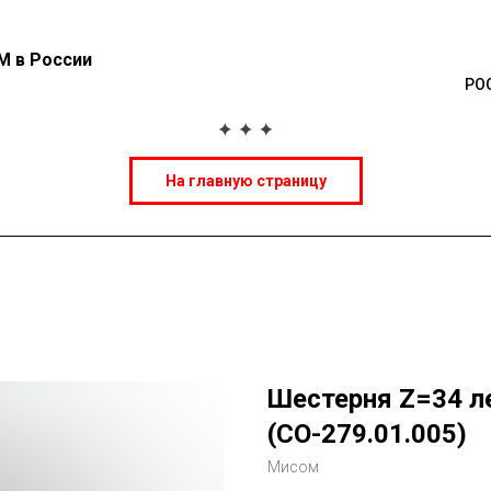
М в России
РО
На главную страницу
Шестерня Z=34 л
(СО-279.01.005)
Мисом