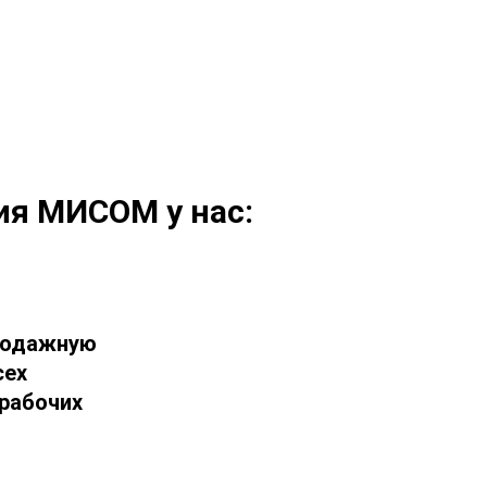
ия МИСОМ у нас:
продажную
сех
 рабочих