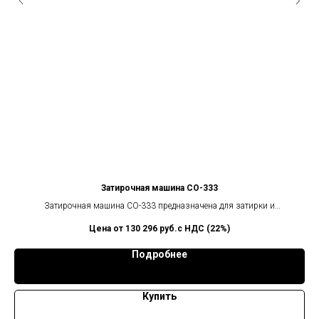
Затирочная машина СО-333
для
Затирочная машина СО-333 предназначена для затирки и
выравнивания бетонного наливного пола при его
з
130 296
руб.с НДС (22%)
ии
заливке.Заглаживающая машина СО-333,соответствует всем мировым
п
стандартам,имеет две скорости вращения.
Подробнее
Купить