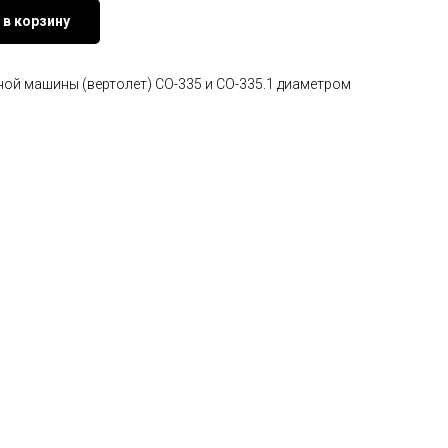
 в корзину
ной машины (вертолет) СО-335 и СО-335.1 диаметром