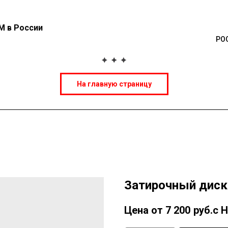
М в России
РО
На главную страницу
Затирочный диск
7 200
руб.с 