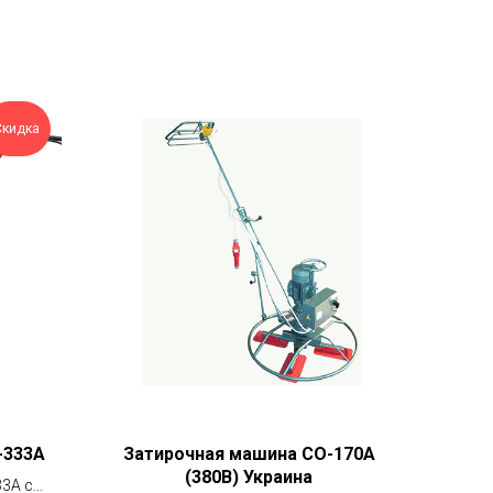
Скидка
-333А
Затирочная машина СО-170А
(380В) Украина
3А с