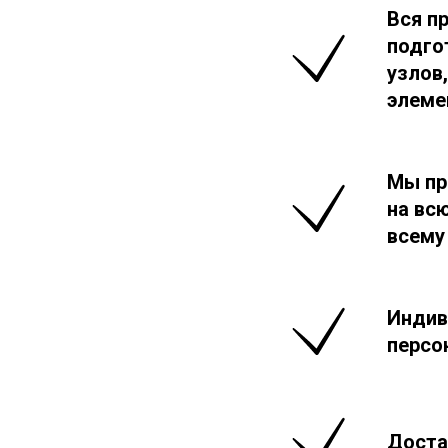
Вся п
подго
узлов
элеме
Мы пр
на вс
всему
Индив
персо
Доста