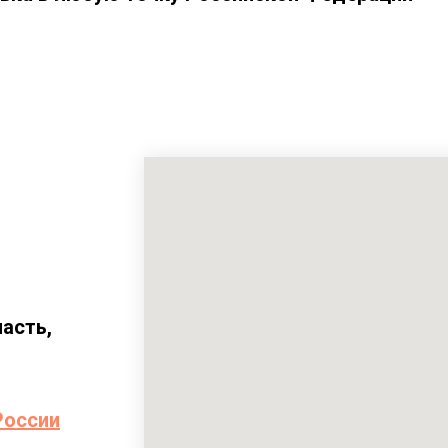
асть,
России